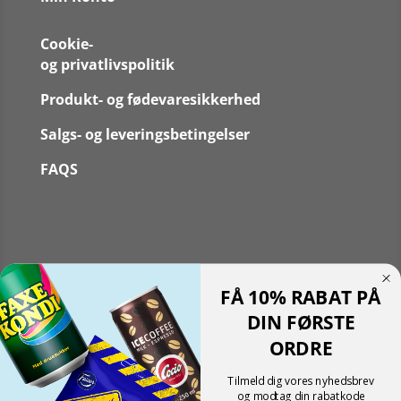
Cookie-
og privatlivspolitik
Produkt- og fødevaresikkerhed
Salgs- og leveringsbetingelser
FAQS
Følg
FÅ 10% RABAT PÅ
Følg
Translate »
DIN FØRSTE
Powered by
Translate
ORDRE
Shopping cart
0
Der er ingen produkter i kurven!
Tilmeld dig vores nyhedsbrev
Fortsæt med at handle
og modtag din rabatkode