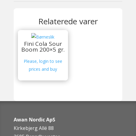
Relaterede varer
Fini Cola Sour
Boom 200×5 gr.
Please, login to see
prices and buy
Awan Nordic ApS
Kirkebjerg Allé 88