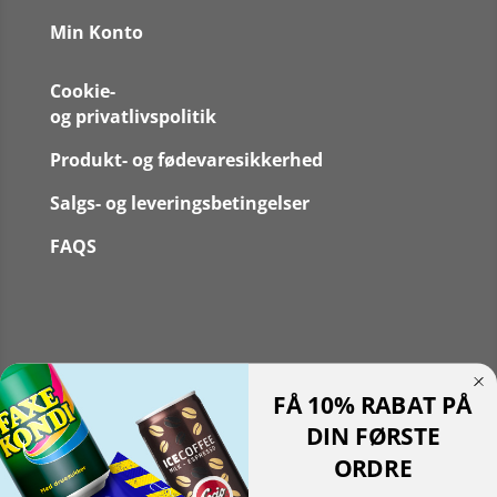
Min Konto
Cookie-
og privatlivspolitik
Produkt- og fødevaresikkerhed
Salgs- og leveringsbetingelser
FAQS
Følg
FÅ 10% RABAT PÅ
Følg
Translate »
DIN FØRSTE
Powered by
Translate
ORDRE
Shopping cart
0