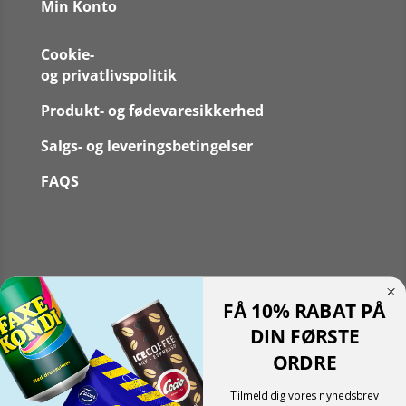
Min Konto
Cookie-
og privatlivspolitik
Produkt- og fødevaresikkerhed
Salgs- og leveringsbetingelser
FAQS
Følg
FÅ 10% RABAT PÅ
Følg
Translate »
DIN FØRSTE
Powered by
Translate
ORDRE
Shopping cart
0
Der er ingen produkter i kurven!
Tilmeld dig vores nyhedsbrev