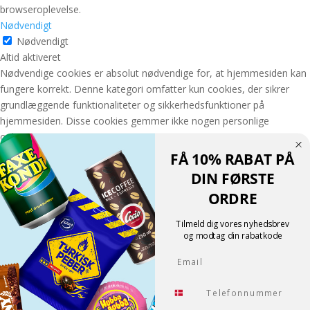
browseroplevelse.
Nødvendigt
Nødvendigt
Altid aktiveret
Nødvendige cookies er absolut nødvendige for, at hjemmesiden kan
fungere korrekt. Denne kategori omfatter kun cookies, der sikrer
grundlæggende funktionaliteter og sikkerhedsfunktioner på
hjemmesiden. Disse cookies gemmer ikke nogen personlige
oplysninger.
GEM & ACCEPTÈR
FÅ 10% RABAT PÅ
Translate »
DIN FØRSTE
Powered by
Translate
ORDRE
Shopping cart
0
Der er ingen produkter i kurven!
Tilmeld dig vores nyhedsbrev
Fortsæt med at handle
og modtag din rabatkode
0
Email
Tlf.