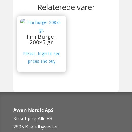
Relaterede varer
Fini Burger
200×5 gr.
Please, login to see
prices and buy
Awan Nordic ApS
Kirkebjerg Allé 88
2605 Brøndbyvester