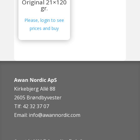
Original 21×120
gr.
Please, login to see
prices and buy
Awan Nordic ApS
Kirkebjerg Allé 88
2605 Brøndbyvester
Tlf: 42 32 37 07
Email:
info@awannordic.co
m