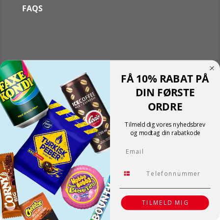
FAQS
Følg
FÅ 10% RABAT PÅ
Følg
Translate »
DIN FØRSTE
Powered by
Translate
ORDRE
Shopping cart
0
Der er ingen produkter i kurven!
Tilmeld dig vores nyhedsbrev
Fortsæt med at handle
og modtag din rabatkode
0
Email
Tlf.
TILMELD MIG