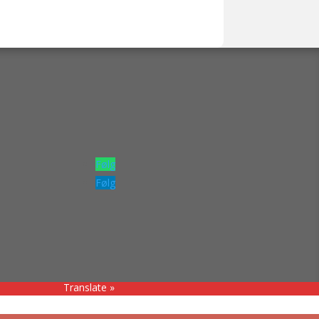
Følg
Følg
Translate »