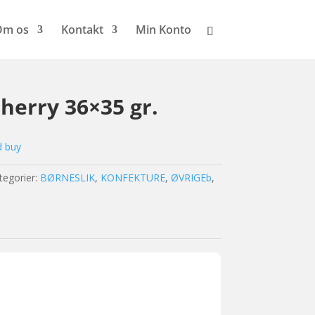
Om os
Kontakt
Min Konto
erry 36×35 gr.
d buy
tegorier:
BØRNESLIK
,
KONFEKTURE
,
ØVRIGEb
,