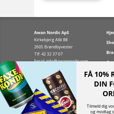
Awan Nordic ApS
Hj
Kirkebjerg Allé 88
Sho
2605 Brøndbyvester
Bra
Tlf: 42 32 37 07
Email:
info@awannordic.co
m
Om
FÅ 10% 
Kon
DIN 
Min
Copyright 2026 ©
Awan Nordic ApS
OR
Tilmeld dig v
Powered by
Translate
og modtag d