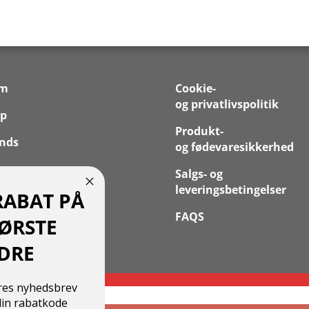
em
Cookie-
og privatlivspolitik
p
Produkt-
nds
og fødevaresikkerhed
 os
Salgs- og
leveringsbetingelser
RABAT PÅ
takt
FAQS
FØRSTE
 Konto
DRE
ores nyhedsbrev
in rabatkode