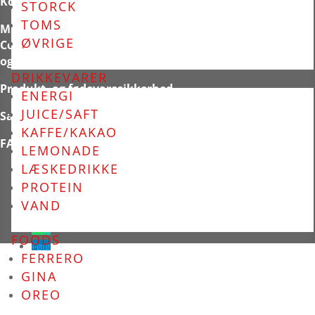
Kontakt
STORCK
TOMS
Min Konto
ØVRIGE
Cookie-
og privatlivspolitik
DRIKKEVARER
Produkt- og fødevaresikkerhed
ENERGI
JUICE/SAFT
Salgs- og leveringsbetingelser
KAFFE/KAKAO
FAQS
LEMONADE
LÆSKEDRIKKE
PROTEIN
VAND
Følg
FOODS
Følg
FERRERO
GINA
Luk
OREO
Cookies