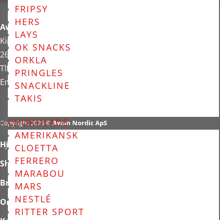
FRIPSY
HERS
Awan Nordic ApS
LAYS
Kirkebjerg Allé 88
OK SNACKS
2605 Brøndbyvester
ORKLA
Tlf: 42 32 37 07
PRINGLES
Email:
info@awannordic.co
m
SNACKLINE
TAKIS
CHOKOLADE
Copyright 2026 ©
Awan Nordic ApS
AMERIKANSK
Hjem
CLOETTA
FERRERO
Shop
MARABOU
Brands
MARS
NESTLÉ
Om os
RITTER SPORT