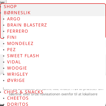
earch
Søg
SHOP
BØRNESLIK
ARGO
BRAIN BLASTERZ
FERRERO
FINI
MONDELEZ
PEZ
SWEET FLASH
VIDAL
CLOETTA
WOOGIE
WRIGLEY
Ingen resultater fundet
ØVRIGE
Siden du anmodede om kunne ikke findes. Prøv at præciser din
CHIPS & SNACKS
søgning, eller brug navigationen ovenfor til at lokalisere
CHEETOS
indlægget.
DORITOS