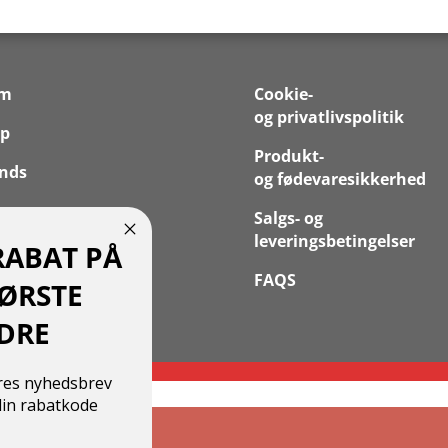
em
Cookie-
og privatlivspolitik
p
Produkt-
nds
og fødevaresikkerhed
 os
Salgs- og
leveringsbetingelser
RABAT PÅ
takt
FAQS
FØRSTE
 Konto
DRE
ores nyhedsbrev
in rabatkode