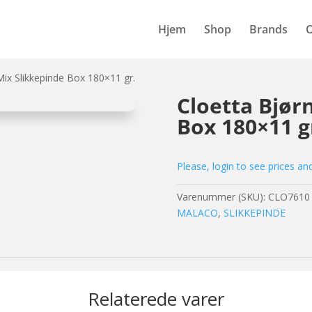
Hjem
Shop
Brands
Mix Slikkepinde Box 180×11 gr.
Cloetta Bjør
Box 180×11 g
Please, login to see prices an
Varenummer (SKU):
CLO7610
MALACO
,
SLIKKEPINDE
Relaterede varer