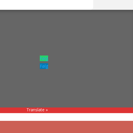
Følg
Følg
Translate »