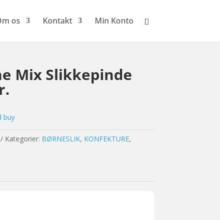
Om os
Kontakt
Min Konto
ne Mix Slikkepinde
r.
d buy
Kategorier:
BØRNESLIK
,
KONFEKTURE
,