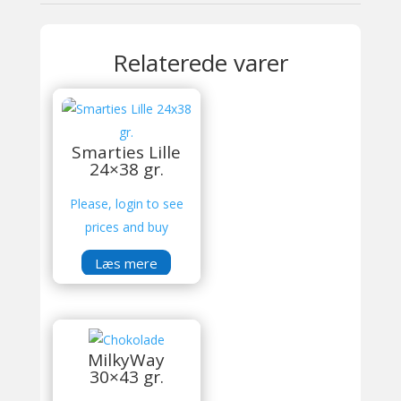
Relaterede varer
Smarties Lille
24×38 gr.
Please, login to see
prices and buy
Læs mere
MilkyWay
30×43 gr.