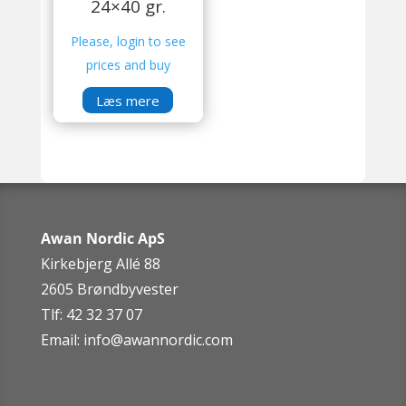
24×40 gr.
Please, login to see
prices and buy
Læs mere
Awan Nordic ApS
Kirkebjerg Allé 88
2605 Brøndbyvester
Tlf: 42 32 37 07
Email:
info@awannordic.co
m