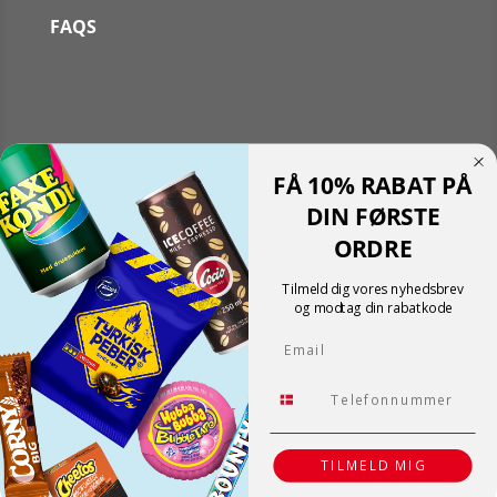
FAQS
Følg
FÅ 10% RABAT PÅ
Følg
Translate »
DIN FØRSTE
Powered by
Translate
ORDRE
Shopping cart
0
Der er ingen produkter i kurven!
Tilmeld dig vores nyhedsbrev
Fortsæt med at handle
og modtag din rabatkode
0
Email
Tlf.
TILMELD MIG