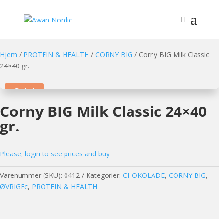
Hjem
/
PROTEIN & HEALTH
/
CORNY BIG
/ Corny BIG Milk Classic
24×40 gr.
Sale!
Corny BIG Milk Classic 24×40
gr.
Please, login to see prices and buy
Varenummer (SKU):
0412
Kategorier:
CHOKOLADE
,
CORNY BIG
,
ØVRIGEc
,
PROTEIN & HEALTH