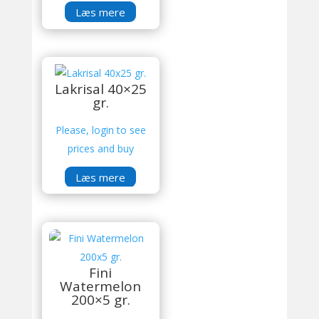
Læs mere
Lakrisal 40×25
gr.
Please, login to see
prices and buy
Læs mere
Fini
Watermelon
200×5 gr.