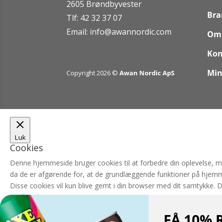
2605 Brøndbyvester
Bra
Tlf: 42 32 37 07
Email:
info@awannordic.co
m
Om
Kon
Min
Copyright 2026 ©
Awan Nordic ApS
Luk
Cookies
Denne hjemmeside bruger cookies til at forbedre din oplevelse, 
da de er afgørende for, at de grundlæggende funktioner på hjemm
Disse cookies vil kun blive gemt i din browser med dit samtykke. 
Nødvendigt
Nødvendigt
FÅ 10% 
Altid aktiveret