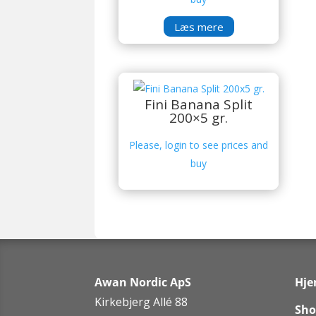
Læs mere
Fini Banana Split
200×5 gr.
Please, login to see prices and
buy
Awan Nordic ApS
Hj
Kirkebjerg Allé 88
Sho