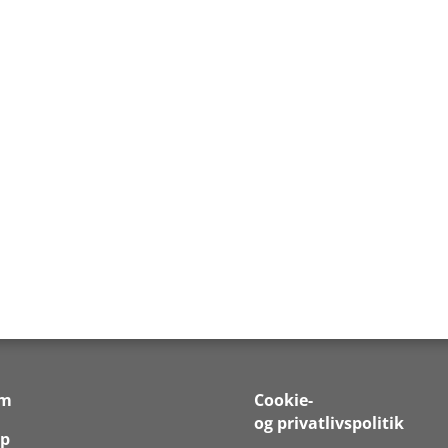
em
Cookie-
og privatlivspolitik
p