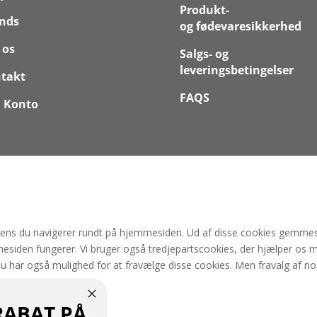
Produkt-
nds
og fødevaresikkerhed
 os
Salgs- og
leveringsbetingelser
takt
FAQS
 Konto
mens du navigerer rundt på hjemmesiden. Ud af disse cookies gemmes 
esiden fungerer. Vi bruger også tredjepartscookies, der hjælper os 
Du har også mulighed for at fravælge disse cookies. Men fravalg af no
RABAT PÅ