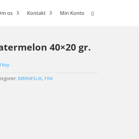
Om os
Kontakt
Min Konto
Watermelon 40×20 gr.
d buy
tegorier:
BØRNESLIK
,
FINI