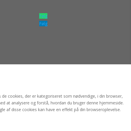
Følg
Følg
de cookies, der er kategoriseret som nødvendige, i din browser,
med at analysere og forstå, hvordan du bruger denne hjemmeside.
gle af disse cookies kan have en effekt på din browseroplevelse.