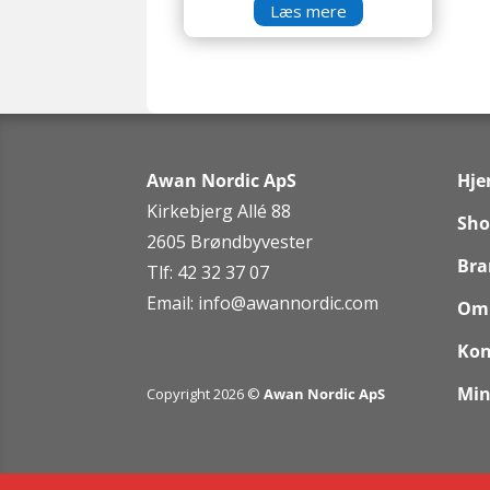
Læs mere
Awan Nordic ApS
Hj
Kirkebjerg Allé 88
Sho
2605 Brøndbyvester
Bra
Tlf: 42 32 37 07
Email:
info@awannordic.co
m
Om
Kon
Min
Copyright 2026 ©
Awan Nordic ApS