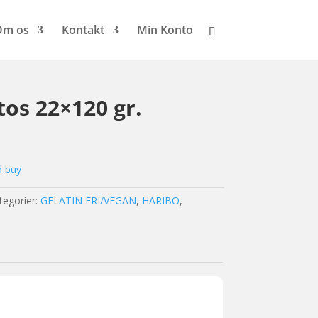
Om os
Kontakt
Min Konto
os 22×120 gr.
d buy
tegorier:
GELATIN FRI/VEGAN
,
HARIBO
,