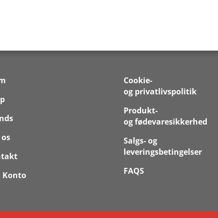
em
Cookie-
og privatlivspolitik
p
Produkt-
nds
og fødevaresikkerhed
 os
Salgs- og
leveringsbetingelser
takt
FAQS
 Konto