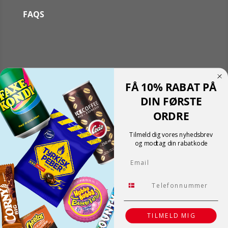
FAQS
Følg
FÅ 10% RABAT PÅ
Følg
Translate »
DIN FØRSTE
Powered by
Translate
ORDRE
Shopping cart
0
Der er ingen produkter i kurven!
Tilmeld dig vores nyhedsbrev
Fortsæt med at handle
og modtag din rabatkode
0
Email
Tlf.
TILMELD MIG