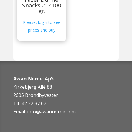
Snacks 21×100
gr.
Please, login to see
prices and buy
Awan Nordic ApS
Kirkebjerg Allé 88
2605 Brøndbyvester
Tlf: 42 32 37 07
Email:
info@awannordic.co
m