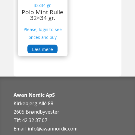
Polo Mint Rulle
32×34 gr.
Please, login to see
prices and buy
Læs mere
Awan Nordic ApS
Kirkebjerg Allé 88
2605 Brøndbyvester
Tlf: 42 32 37 07
Email:
info@awannordic.co
m