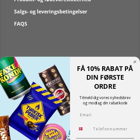
Salgs- og leveringsbetingelser
FAQS
Følg
FÅ 10% RABAT PÅ
Følg
Translate »
DIN FØRSTE
Powered by
Translate
ORDRE
Shopping cart
0
Der er ingen produkter i kurven!
Tilmeld dig vores nyhedsbrev
Fortsæt med at handle
og modtag din rabatkode
0
Email
Tlf.