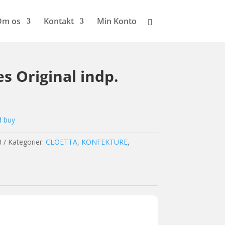
Om os
Kontakt
Min Konto
s Original indp.
d buy
8
Kategorier:
CLOETTA
,
KONFEKTURE
,