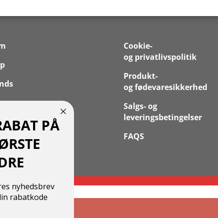
em
Cookie-
og privatlivspolitik
p
Produkt-
nds
og fødevaresikkerhed
 os
Salgs- og
leveringsbetingelser
RABAT PÅ
takt
FAQS
FØRSTE
 Konto
DRE
ores nyhedsbrev
in rabatkode