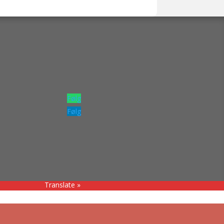
Følg
Følg
Translate »