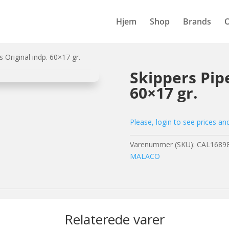
Hjem
Shop
Brands
s Original indp. 60×17 gr.
Skippers Pipe
60×17 gr.
Please, login to see prices an
Varenummer (SKU):
CAL1689
MALACO
Relaterede varer