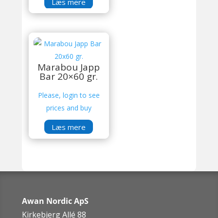
Læs mere
Marabou Japp
Bar 20×60 gr.
Please, login to see
prices and buy
Læs mere
Awan Nordic ApS
Kirkebjerg Allé 88