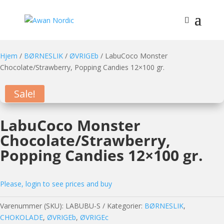
Hjem
/
BØRNESLIK
/
ØVRIGEb
/ LabuCoco Monster
Chocolate/Strawberry, Popping Candies 12×100 gr.
Sale!
LabuCoco Monster
Chocolate/Strawberry,
Popping Candies 12×100 gr.
Please, login to see prices and buy
Varenummer (SKU):
LABUBU-S
Kategorier:
BØRNESLIK
,
CHOKOLADE
,
ØVRIGEb
,
ØVRIGEc