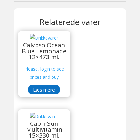
Relaterede varer
Calypso Ocean
Blue Lemonade
12×473 ml.
Please, login to see
prices and buy
Læs mere
Capri-Sun
Multivitamin
15×330 ml.