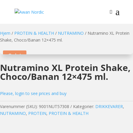
Hjem
/
PROTEIN & HEALTH
/
NUTRAMINO
/ Nutramino XL Protein
Shake, Choco/Banan 12×475 ml.
Sale!
Nutramino XL Protein Shake,
Choco/Banan 12×475 ml.
Please, login to see prices and buy
Varenummer (SKU):
9001NUT57308
Kategorier:
DRIKKEVARER
,
NUTRAMINO
,
PROTEIN
,
PROTEIN & HEALTH