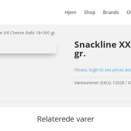
Hjem
Shop
Brands
O
ne XXl Cheese Balls 18×300 gr.
Snackline XX
gr.
Please, login to see prices an
Varenummer (SKU):
12028
K
Relaterede varer