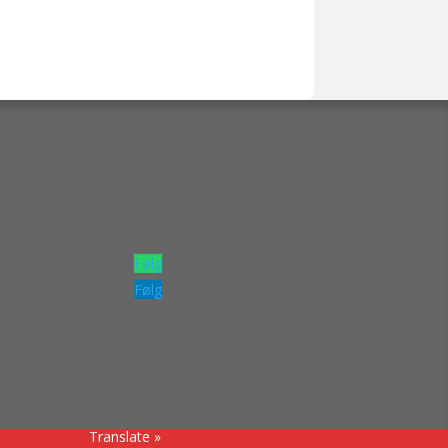
Følg
Følg
Translate »