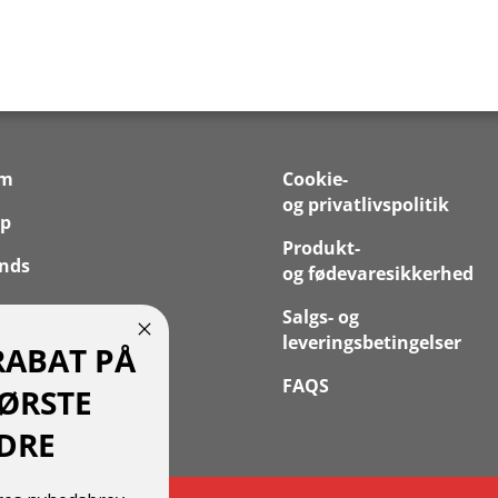
em
Cookie-
og privatlivspolitik
p
Produkt-
nds
og fødevaresikkerhed
 os
Salgs- og
leveringsbetingelser
RABAT PÅ
takt
FAQS
FØRSTE
 Konto
DRE