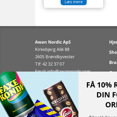
Læs mere
Awan Nordic ApS
Hj
Kirkebjerg Allé 88
Sho
2605 Brøndbyvester
Bra
Tlf: 42 32 37 07
Email:
info@awannordic.co
m
Om
FÅ 10% 
Kon
DIN 
Min
Copyright 2026 ©
Awan Nordic ApS
OR