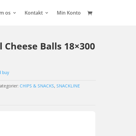
m os
Kontakt
Min Konto
l Cheese Balls 18×300
d buy
ategorier:
CHIPS & SNACKS
,
SNACKLINE