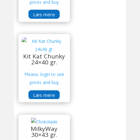
prices and buy
Læs mere
Kit Kat Chunky
24×40 gr.
Please, login to see
prices and buy
Læs mere
MilkyWay
30×43 gr.