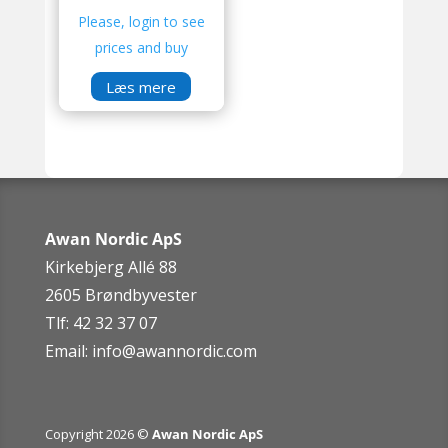
Please, login to see
prices and buy
Læs mere
Awan Nordic ApS
Kirkebjerg Allé 88
2605 Brøndbyvester
Tlf: 42 32 37 07
Email:
info@awannordic.co
m
Copyright 2026 ©
Awan Nordic ApS