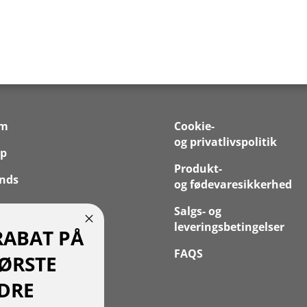
em
Cookie-
og privatlivspolitik
p
Produkt-
nds
og fødevaresikkerhed
 os
Salgs- og
leveringsbetingelser
RABAT PÅ
takt
FAQS
FØRSTE
 Konto
DRE