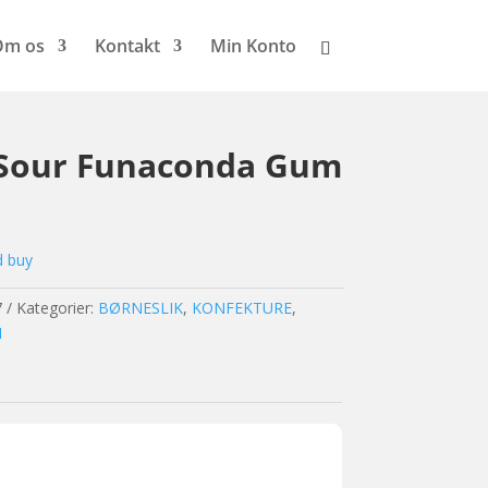
Om os
Kontakt
Min Konto
 Sour Funaconda Gum
d buy
7
Kategorier:
BØRNESLIK
,
KONFEKTURE
,
I