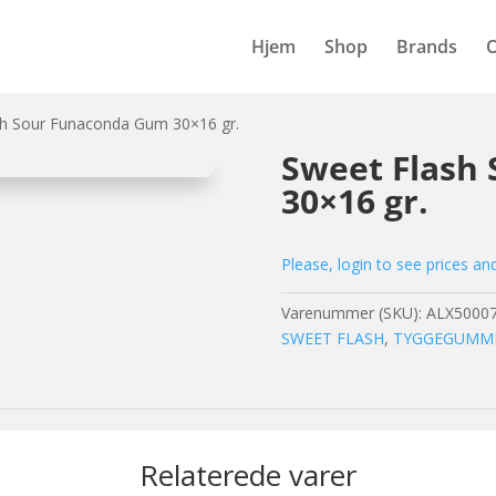
Hjem
Shop
Brands
sh Sour Funaconda Gum 30×16 gr.
Sweet Flash
30×16 gr.
Please, login to see prices an
Varenummer (SKU):
ALX5000
SWEET FLASH
,
TYGGEGUMM
Relaterede varer