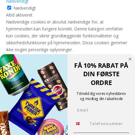
Nødvendigt
Nødvendigt
Altid aktiveret
Nødvendige cookies er absolut nødvendige for, at
hjemmesiden kan fungere korrekt. Denne kategori omfatter
kun cookies, der sikrer grundlæggende funktionaliteter og
sikkerhedsfunktioner på hjemmesiden. Disse cookies gemmer
ikke nogen personlige oplysninger.
GEM & ACCEPTÈR
FÅ 10% RABAT PÅ
Translate »
DIN FØRSTE
Powered by
Translate
ORDRE
Shopping cart
0
Der er ingen produkter i kurven!
Tilmeld dig vores nyhedsbrev
Fortsæt med at handle
og modtag din rabatkode
0
Email
Tlf.