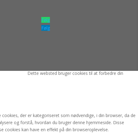
Følg
Følg
Dette websted bruger cookies til at forbedre din
cookies, der er kategoriseret som nødvendige, i din browser, da de
alysere og forstå, hvordan du bruger denne hjemmeside. Disse
sse cookies kan have en effekt på din browseroplevelse.