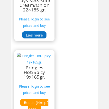
Lays MAX Sour
Cream/Onion
22×185 gr.
Please, login to see
prices and buy
Læs mere
Pringles
Hot/Spicy
19x165gr.
Please, login to see
prices and buy
Bestilt (ikke på
lager)